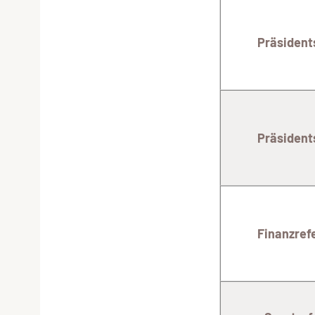
Präsidents
Präsidents
Finanzref