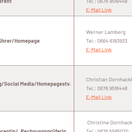
rent
Tel.: 0676 9516448
E-Mail Link
Werner Lamberg
führer/Homepage
Tel.: 0664 6183933
E-Mail Link
Christian Dornhackl
ocial Media/Homepagestv.
Tel.: 0676 9516448
E-Mail Link
Christine Dornhack
rentin/ Rechnungsprüferin
Tel.: 0676 5585070