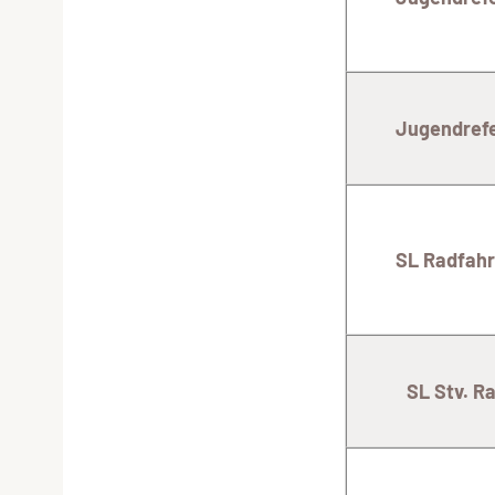
Jugendrefe
SL Radfah
SL Stv. Rad